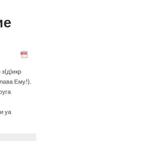
ие
 з(д)икр
лава Ему!).
руга
и уа