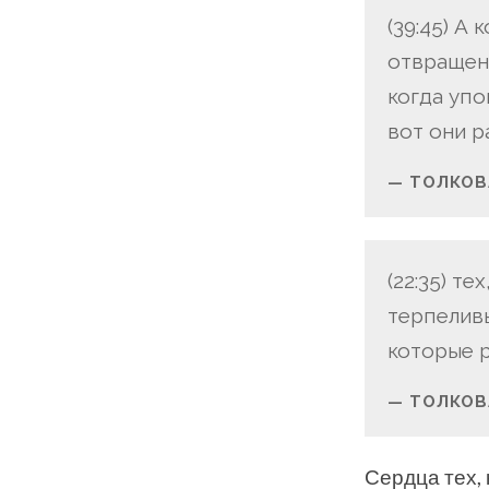
(39:45) А
отвращени
когда упо
вот они 
ТОЛКОВА
(22:35) т
терпеливы
которые р
ТОЛКОВ
Сердца тех, 