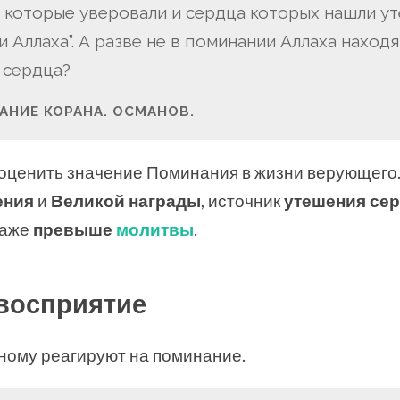
ех, которые уверовали и сердца которых нашли у
 Аллаха”. А разве не в поминании Аллаха находя
 сердца?
АНИЕ КОРАНА. ОСМАНОВ.
оценить значение Поминания в жизни верующего.
ения
и
Великой награды
, источник
утешения се
даже
превыше
молитвы
.
 восприятие
ному реагируют на поминание.