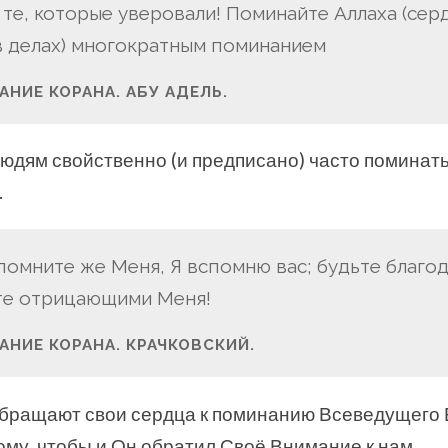
 те, которые уверовали! Поминайте Аллаха (сер
в делах) многократным поминанием
НИЕ КОРАНА. АБУ АДЕЛЬ.
дям свойственно (и предписано) часто поминат
.
 Вспомните же Меня, Я вспомню вас; будьте благ
ьте отрицающими Меня!
АНИЕ КОРАНА. КРАЧКОВСКИЙ.
ращают свои сердца к поминанию Всеведущего 
ому, чтобы и Он обратил Своё Внимание к нам.