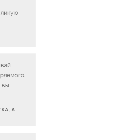
еликую
ивай
ряемого.
 вы
КА, А