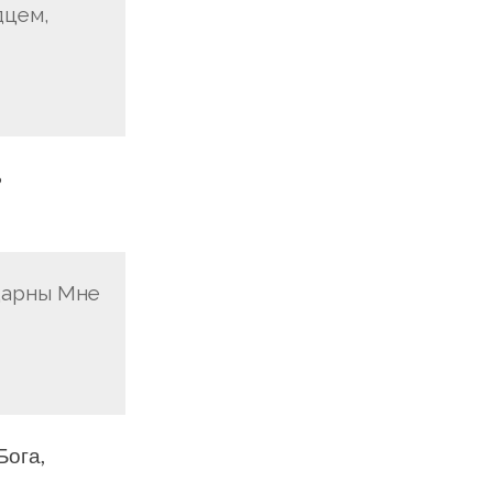
дцем,
ь
одарны Мне
Бога,