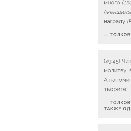
много
(св
(женщины
награду
[
ТОЛКОВА
(29:45) Ч
молитву; 
А напомин
творите!
ТОЛКОВА
ТАКЖЕ ОД