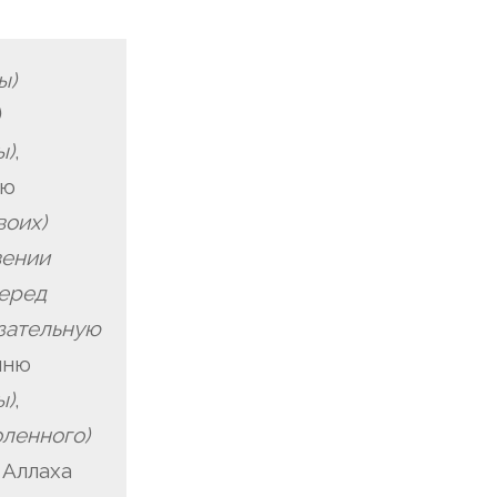
ы)
ы)
,
ью
воих)
вении
перед
зательную
ыню
ы)
,
оленного)
Аллаха