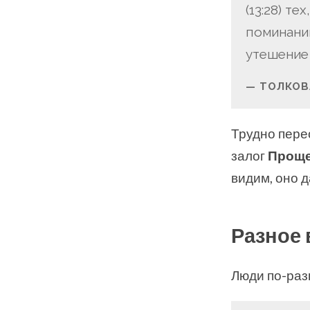
(13:28) т
поминании
утешение
ТОЛКОВ
Трудно пере
залог
Прощ
видим, оно 
Разное
Люди по-раз