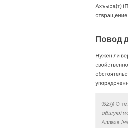
Ахъыра(т) (
отвращение
Повод 
Нужен ли ве
свойственно
обстоятельс
упорядоченн
(62:9) О 
общую)
мо
Аллаха
[н