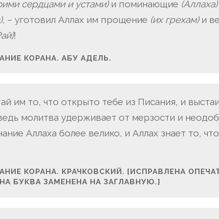
оими сердцами и устами)
и поминающие
(Аллаха)
)
, – уготовил Аллах им прощение
(их грехам)
и в
Рай]
!
НИЕ КОРАНА. АБУ АДЕЛЬ.
итай им то, что открыто тебе из Писания, и выста
ведь молитва удерживает от мерзости и неодоб
ание Аллаха более велико, и Аллах знает то, что
НИЕ КОРАНА. КРАЧКОВСКИЙ. [ИСПРАВЛЕНА ОПЕЧАТ
НА БУКВА ЗАМЕНЕНА НА ЗАГЛАВНУЮ.]