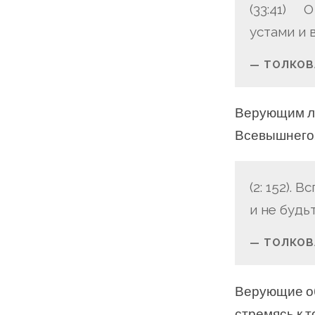
(33:41) О
устами и 
ТОЛКОВА
Верующим лю
Всевышнего
(2: 152).
и не буд
ТОЛКОВ
Верующие об
стремясь к т