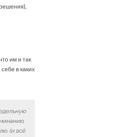
решения),
то им и так
себе в каких
едельную
оминанию
влю
(и всё