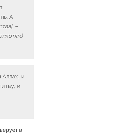
т
нь. А
ства]
, –
рихотям)
.
 Аллах, и
итву, и
 верует в