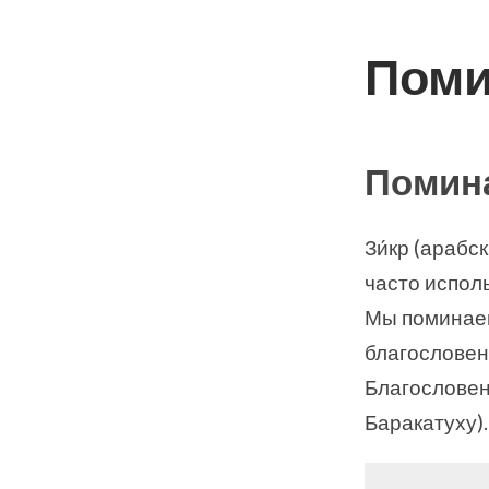
Поми
Помин
Зи́кр (арабс
часто испол
Мы поминаем
благословен
Благословен
Баракатуху).