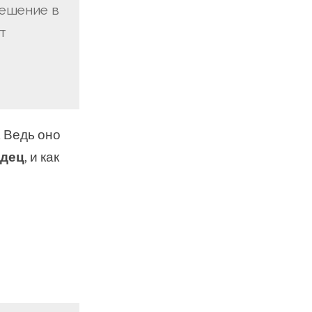
тешение в
т
 Ведь оно
рдец
, и как