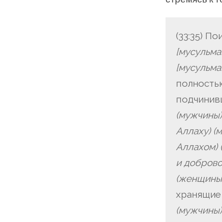
(33:35) П
[мусульма
[мусульма
полность
подчини
(мужчины)
Аллаху)
(
Аллахом)
и доброво
(женщины
хранящие
(мужчины)