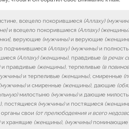
оистине, всецело покорившиеся
(Аллаху)
(мужчин
не]
и всецело покорившиеся
(Аллаху)
(женщины)
нки]
, верующие
(мужчины)
и верующие
(женщин
ю подчинившиеся
(Аллаху)
(мужчины)
и полност
вшиеся
(Аллаху)
(женщины)
, правдивые
(в речах с
и правдивые
(женщины)
, терпеливые
(в повино
мужчины)
и терпеливые
(женщины)
, смиренные
(
(мужчины)
и смиренные
(женщины)
, дающие
(обя
льную)
милостыню
(мужчины)
и дающие милост
)
, постящиеся
(мужчины)
и постящиеся
(женщин
 органы свои
(от прелюбодеяния и всего недозв
и хранящие
(женщины)
,
(мужчины)
поминающие 